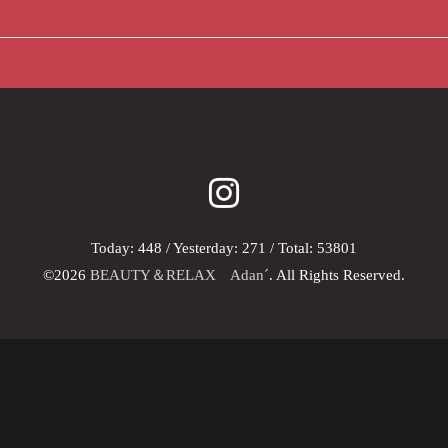
Today:
448
/ Yesterday:
271
/ Total:
53801
©2026
BEAUTY＆RELAX Adan´
. All Rights Reserved.