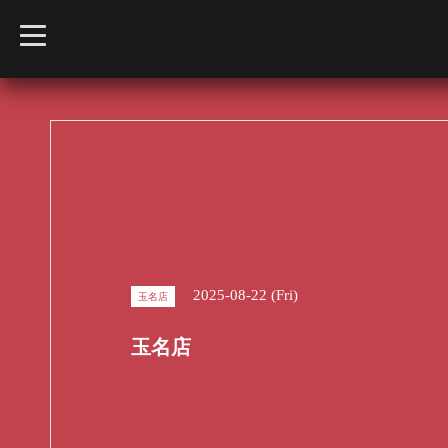
t
o
g
g
l
e
n
a
v
i
g
a
t
i
o
n
2025-08-22 (Fri)
玉名店
玉名店