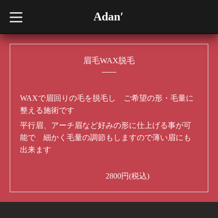
Adan′
t
o
g
g
l
e
n
眉毛WAX脱毛
a
v
i
g
a
WAXで眉回りの毛を脱毛し ご希望の形・毛量に
t
i
整える施術です
o
n
平行眉、アーチ眉など好みの形に仕上げる事が可
能で
細かく毛量の調節もしますので薄い眉にも
出来ます
2800円(税込)