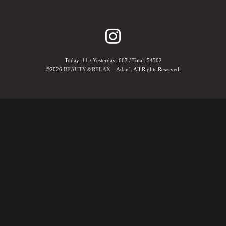
Today:
11
/ Yesterday:
667
/ Total:
54502
©2026
BEAUTY＆RELAX Adan´
. All Rights Reserved.