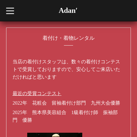
Adan′
t
o
g
g
l
e
n
着付け・着物レンタル
a
v
i
g
a
当店の着付けスタッフは、数々の着付けコンテス
t
i
トで受賞しておりますので、安心してご来店いた
o
だければと思います
n
最近の受賞コンテスト
2022年 花粧会 留袖着付け部門 九州大会優勝
2025年 熊本県美容組合 1級着付け師 振袖部
門 優勝