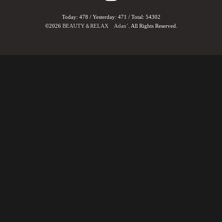
Today:
478
/ Yesterday:
471
/ Total:
54302
©2026
BEAUTY＆RELAX Adan´
. All Rights Reserved.