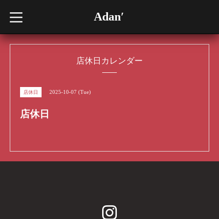
Adan′
t
o
g
g
l
e
n
店休日カレンダー
a
v
i
g
2025-10-07 (Tue)
店休日
a
t
i
店休日
o
n