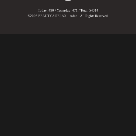
Today:
490
/ Yesterday:
471
/ Total:
54314
©2026
BEAUTY＆RELAX Adan´
. All Rights Reserved.