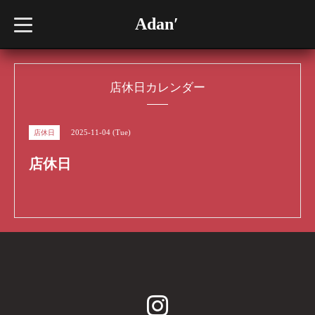
Adan′
t
o
g
g
l
e
n
店休日カレンダー
a
v
i
g
2025-11-04 (Tue)
店休日
a
t
i
店休日
o
n