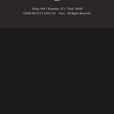
Today:
604
/ Yesterday:
471
/ Total:
54428
©2026
BEAUTY＆RELAX Adan´
. All Rights Reserved.