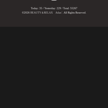
Today:
35
/ Yesterday:
229
/ Total:
55267
©2026
BEAUTY＆RELAX Adan´
. All Rights Reserved.