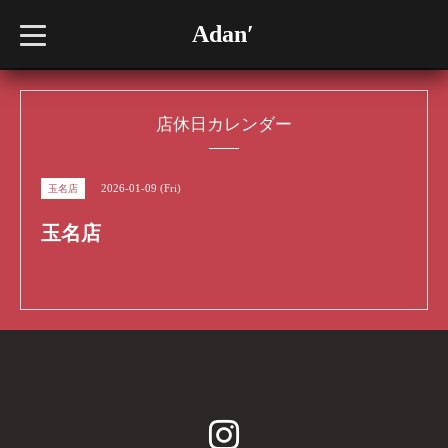
Adan′
t
o
g
g
l
e
n
店休日カレンダー
a
v
i
g
2026-01-09 (Fri)
玉名店
a
t
i
玉名店
o
n