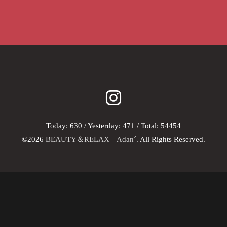
Today:
630
/ Yesterday:
471
/ Total:
54454
©2026
BEAUTY＆RELAX Adan´
. All Rights Reserved.