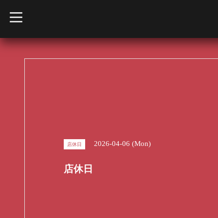
t
o
g
g
l
e
n
a
v
i
g
a
t
i
o
n
2026-04-06 (Mon)
店休日
店休日